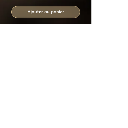
Ajouter au panier
Édition limitée
50 Exemplaires
Chaque oeuvre est numérotée et
signée.
Informations
Chaque image proposée dans
cette collection est une œuvre
photographique originale,
réalisée et signée par Dumas
Photographie.
OPTIONS DISPONIBLES
IMPRESSION SEULE
Tirage d’art sur papier