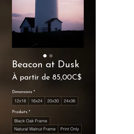
Beacon at Dusk
Prix
À partir de
85,00C$
promotionnel
Dimensions
*
12x18
16x24
20x30
24x36
Produits
*
Black Oak Frame
Natural Walnut Frame
Print Only