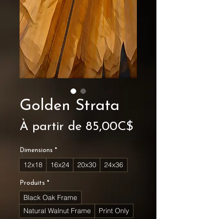
Golden Strata
Prix
À partir de
85,00C$
promotionnel
Dimensions
*
12x18
16x24
20x30
24x36
Produits
*
Black Oak Frame
Natural Walnut Frame
Print Only