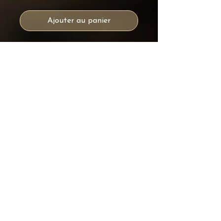
Ajouter au panier
Édition limitée
50 Exemplaires
Chaque oeuvre est numérotée et
signée.
Informations
Chaque image proposée dans
cette collection est une œuvre
photographique originale,
réalisée et signée par Dumas
Photographie.
OPTIONS DISPONIBLES
IMPRESSION SEULE
Tirage d’art sur papier