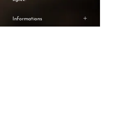
Informations
Chaque image proposée dans
cette collection est une œuvre
photographique originale,
réalisée et signée par Dumas
Photographie.
OPTIONS DISPONIBLES
IMPRESSION SEULE
Tirage d’art sur papier
professionnel haut de gamme,
prêt à être encadré selon vos
préférences.
IMPRESSION AVEC
ENCADREMENT
Œuvre prête à être accrochée,
avec un encadrement