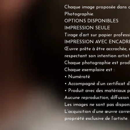
Chaque image proposée dans cet
Photographie.
OPTIONS DISPONIBLES
IMPRESSION SEULE
Tirage d’art sur papier profes
IMPRESSION AVEC ENCAD
Œuvre prête à être accrochée,
respectant son intention artist
Chaque photographie est produi
Chaque exemplaire est :
• Numéroté
• Accompagné d’un certificat d’
• Produit avec des matériaux pr
Aucune reproduction, diffusion 
Les images ne sont pas disponi
L’acquisition d’une œuvre corr
propriété exclusive de l’artiste.