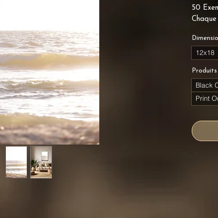
50 Exem
Chaque 
Dimensi
12x18
Produits
Black 
Print O