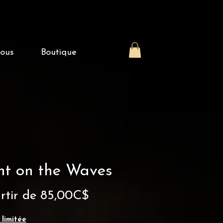
nous
Boutique
ht on the Waves
Prix
rtir de
85,00C$
promotionnel
 limitée