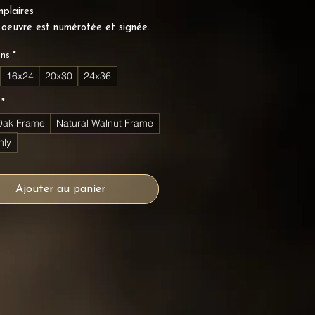
plaires
oeuvre est numérotée et signée.
ons
*
16x24
20x30
24x36
*
Oak Frame
Natural Walnut Frame
nly
Ajouter au panier