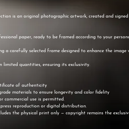
lection is an original photographic artwork, created and sign
essional paper, ready to be framed according to your persona
g a carefully selected frame designed to enhance the image wh
limited quantities, ensuring its exclusivity.
ificate of authenticity
rade materials to ensure longevity and color fidelity
or commercial use is permitted.
press reproduction or digital distribution.
udes the physical print only — copyright remains the exclusiv