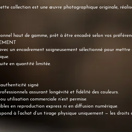
te collection est une œuvre photographique originale, réali
sionnel haut de gamme, prêt à être encadré selon vos préféren
REMENT
 avec un encadrement soigneusement sélectionné pour mettre e
ique.
te en quantité limitée.
authenticité signé
ofessionnels assurant longévité et fidélité des couleurs.
ou utilisation commerciale n’est permise.
bles en reproduction express ni en diffusion numérique.
espond à l’achat d’un tirage physique uniquement — les droits