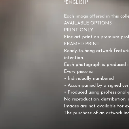
*ENGLISH*
Each image offered in this col
AVAILABLE OPTIONS
PRINT ONLY
Fine art print on premium prof
FRAMED PRINT
Ready-to-hang artwork featurin
intention.
Each photograph is produced in 
Every piece is:
• Individually numbered
• Accompanied by a signed cert
• Produced using professional-g
No reproduction, distribution, 
Images are not available for ex
The purchase of an artwork incl