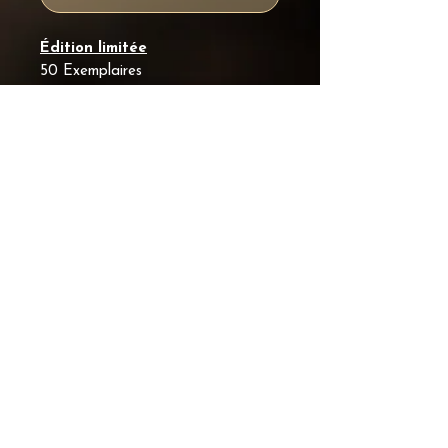
Édition limitée
50 Exemplaires
Chaque oeuvre est numérotée et
signée.
Informations
Chaque image proposée dans
cette collection est une œuvre
photographique originale,
réalisée et signée par Dumas
Photographie.
OPTIONS DISPONIBLES
IMPRESSION SEULE
Tirage d’art sur papier
professionnel haut de gamme,
prêt à être encadré selon vos