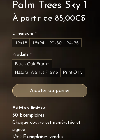
Palm Trees Sky 1
Prix
À partir de
85,00C$
promotionnel
Dimensions
*
12x18
16x24
20x30
24x36
Produits
*
Black Oak Frame
Natural Walnut Frame
Print Only
Ajouter au panier
Édition limitée
50 Exemplaires
Chaque oeuvre est numérotée et
signée.
1/50 Exemplaires vendus