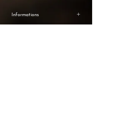
Informations
Chaque image proposée dans
cette collection est une œuvre
photographique originale,
réalisée et signée par Dumas
Photographie.
OPTIONS DISPONIBLES
IMPRESSION SEULE
Tirage d’art sur papier
professionnel haut de gamme,
prêt à être encadré selon vos
préférences.
IMPRESSION AVEC
ENCADREMENT
Œuvre prête à être accrochée,
avec un encadrement