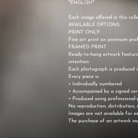
*ENGLISH*
Each image offered in this col
AVAILABLE OPTIONS
PRINT ONLY
Fine art print on premium prof
FRAMED PRINT
Ready-to-hang artwork featurin
intention.
Each photograph is produced in 
Every piece is:
• Individually numbered
• Accompanied by a signed cert
• Produced using professional-g
No reproduction, distribution, 
Images are not available for ex
The purchase of an artwork incl