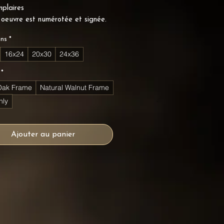
plaires
oeuvre est numérotée et signée.
ons
*
16x24
20x30
24x36
*
Oak Frame
Natural Walnut Frame
nly
Ajouter au panier