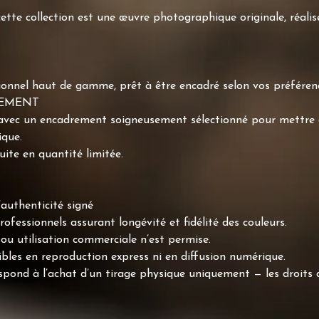
te collection est une œuvre photographique originale, réali
sionnel haut de gamme, prêt à être encadré selon vos préféren
REMENT
 avec un encadrement soigneusement sélectionné pour mettre e
ique.
te en quantité limitée.
authenticité signé
ofessionnels assurant longévité et fidélité des couleurs.
ou utilisation commerciale n’est permise.
bles en reproduction express ni en diffusion numérique.
espond à l’achat d’un tirage physique uniquement — les droits