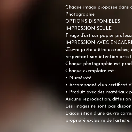
Chaque image proposée dans cet
Photographie.
OPTIONS DISPONIBLES
IMPRESSION SEULE
Tirage d’art sur papier profes
IMPRESSION AVEC ENCAD
Œuvre prête à être accrochée,
respectant son intention artist
Chaque photographie est produi
Chaque exemplaire est :
• Numéroté
• Accompagné d’un certificat d’
• Produit avec des matériaux pr
Aucune reproduction, diffusion 
Les images ne sont pas disponi
L’acquisition d’une œuvre corr
propriété exclusive de l’artiste.