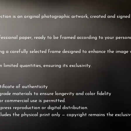
lection is an original photographic artwork, created and sign
essional paper, ready to be framed according to your persona
g a carefully selected frame designed to enhance the image wh
limited quantities, ensuring its exclusivity.
ificate of authenticity
rade materials to ensure longevity and color fidelity
or commercial use is permitted.
press reproduction or digital distribution.
udes the physical print only — copyright remains the exclusiv