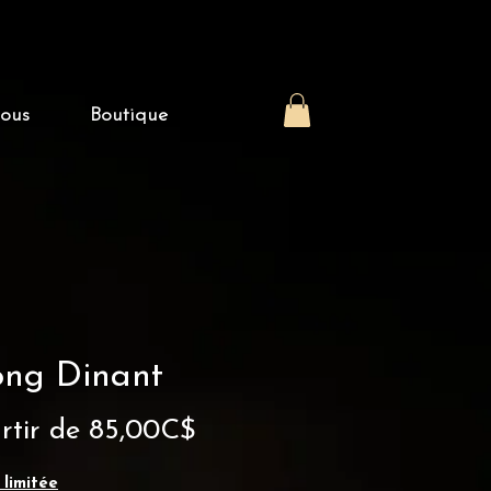
nous
Boutique
ong Dinant
Prix
rtir de
85,00C$
promotionnel
 limitée