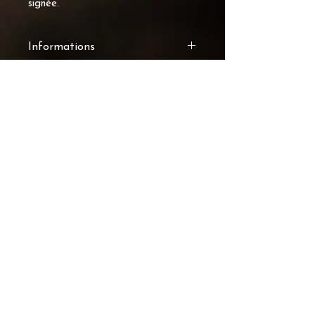
signée.
Informations
Chaque image proposée dans
cette collection est une œuvre
photographique originale,
réalisée et signée par Dumas
Photographie.
OPTIONS DISPONIBLES
IMPRESSION SEULE
Tirage d’art sur papier
professionnel haut de gamme,
prêt à être encadré selon vos
préférences.
IMPRESSION AVEC
ENCADREMENT
Œuvre prête à être accrochée,
avec un encadrement