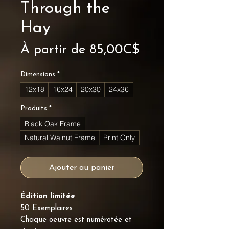
Through the
Hay
Prix
À partir de
85,00C$
promotionnel
Dimensions
*
12x18
16x24
20x30
24x36
Produits
*
Black Oak Frame
Natural Walnut Frame
Print Only
Ajouter au panier
Édition limitée
50 Exemplaires
Chaque oeuvre est numérotée et